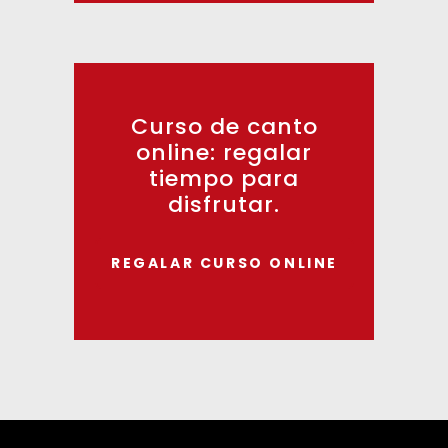
Curso de canto
online: regalar
tiempo para
disfrutar.
REGALAR CURSO ONLINE